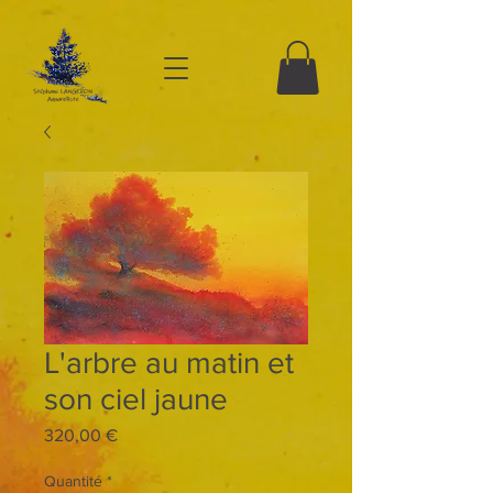
L'arbre au matin et
son ciel jaune
Prix
320,00 €
Quantité
*