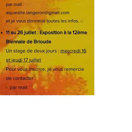
par mail :
aquarelle.langeron@gmail.com
et je vous donnerai toutes les infos.
11 au 26 juillet : Exposition à la 12ème
Biennale de Brioude
Un stage de deux jours :
mercredi 16
et jeudi 17 juillet
Pour vous inscrire, je vous remercie
de contacter :
- par mail :
biennaleaquarellebrioude@gmail.co
m